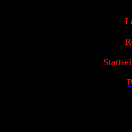
L
R
Startsei
B